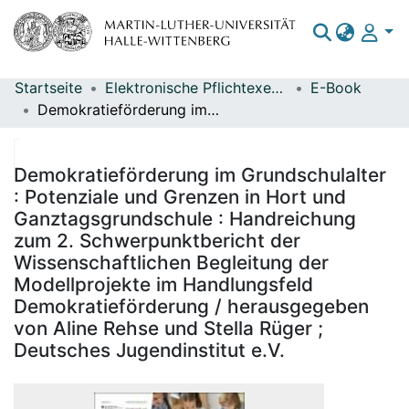
Startseite
Elektronische Pflichtexemplare
E-Book
Bereiche & Sammlungen
Demokratieförderung im Grundschulalter : Potenziale und Grenzen in Hort und Ganztagsgrundschule : Handreichung zum 2. Schwerpunktbericht der Wissenschaftlichen Begleitung der Modellprojekte im Handlungsfeld Demokratieförderung / herausgegeben von Aline Rehse und Stella Rüger ; Deutsches Jugendinstitut e.V.
Das gesamte Repositorium
Statistiken
Demokratieförderung im Grundschulalter
: Potenziale und Grenzen in Hort und
Ganztagsgrundschule : Handreichung
zum 2. Schwerpunktbericht der
Wissenschaftlichen Begleitung der
Modellprojekte im Handlungsfeld
Demokratieförderung / herausgegeben
von Aline Rehse und Stella Rüger ;
Deutsches Jugendinstitut e.V.