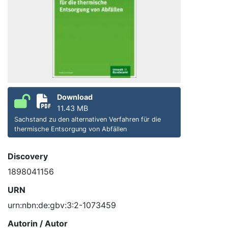
Download
11.43 MB
Sachstand zu den alternativen Verfahren für die
thermische Entsorgung von Abfällen
Discovery
1898041156
URN
urn:nbn:de:gbv:3:2-1073459
Autorin / Autor