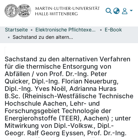
Startseite
Elektronische Pflichtexemplare
E-Book
Bereiche & Sammlungen
Sachstand zu den alternativen Verfahren für die thermische Entsorgung von Abfällen / von Prof. Dr.-Ing. Peter Quicker, Dipl.-Ing. Florian Neuerburg, Dipl.-Ing. Yves Noël, Adrianna Huras B.Sc. (Rheinisch-Westfälische Technische Hochschule Aachen, Lehr- und Forschungsgebiet Technologie der Energierohstoffe (TEER), Aachen) ; unter Mitwirkung von Dipl.-Volksw., Dipl.-Geogr. Ralf Georg Eyssen, Prof. Dr.-Ing. Helmut Seifert, Dr. rer. nat. Jürgen Vehlow, Prof. Dr.-Ing. Karl Thomé-Kozmiensky ; im Auftrag des Umweltbundesamtes ; Durchführung der Studie: Rheinisch-Westfälische Technische Hochschule Aachen Lehr- und Forschungsgebiet Technologie der Energierohstoffe (TEER), Japan Consult, Karlsruher Institut für Technologie, Instituts für Technische Chemie (KIT), TK Verlag Karl Thomé-Kozmiensky (TK Verlag) ; Redaktion: Fachgebiet III 2.4 Abfalltechnik, Abfalltechniktransfer Markus Gleis
Das gesamte Repositorium
Statistiken
Sachstand zu den alternativen Verfahren
für die thermische Entsorgung von
Abfällen / von Prof. Dr.-Ing. Peter
Quicker, Dipl.-Ing. Florian Neuerburg,
Dipl.-Ing. Yves Noël, Adrianna Huras
B.Sc. (Rheinisch-Westfälische Technische
Hochschule Aachen, Lehr- und
Forschungsgebiet Technologie der
Energierohstoffe (TEER), Aachen) ; unter
Mitwirkung von Dipl.-Volksw., Dipl.-
Geogr. Ralf Georg Eyssen, Prof. Dr.-Ing.