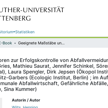
itorium
Statistiken
E-Book
Geeignete Maßstäbe und Indikatoren zur Erfolgskontrolle von Abfallvermeidungsmaßnahmen / von Henning Wilts, Laura Galinski, Nadja von Gries, Mathieu Saurat, Jennifer Schinkel, Sören Steger (Wuppertal Institut für Klima, Umwelt, Energie, Wuppertal), Laura Spengler, Dirk Jepsen (Ökopol Institut für Ökologie und Politik GmbH, Hamburg), Martin Hirschnitz-Garbers (Ecologic Institut, Berlin) ; im Auftrag des Umweltbundesamtes ; Redaktion: Fachgebiet III 1.5 Kommunale Abfallwirtschaft, Gefährliche Abfälle, Anlaufstelle Basler Übereinkommen (Susanne Krause, Sina Kummer)
oren zur Erfolgskontrolle von Abfallvermei
Gries, Mathieu Saurat, Jennifer Schinkel, Söre
), Laura Spengler, Dirk Jepsen (Ökopol Instit
z-Garbers (Ecologic Institut, Berlin) ; im 
munale Abfallwirtschaft, Gefährliche Abfälle,
, Sina Kummer)
Autorin / Autor
Wilts, Henning