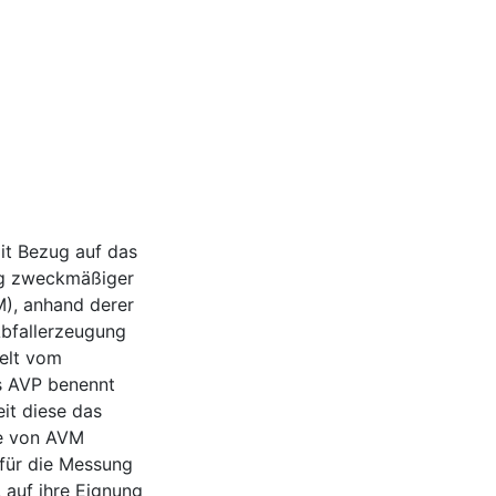
it Bezug auf das
ng zweckmäßiger
), anhand derer
Abfallerzeugung
elt vom
s AVP benennt
eit diese das
te von AVM
für die Messung
 auf ihre Eignung