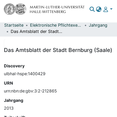
Startseite
Elektronische Pflichtexemplare
Jahrgang
Bereiche & Sammlungen
Das Amtsblatt der Stadt Bernburg (Saale)
Das gesamte Repositorium
Statistiken
Das Amtsblatt der Stadt Bernburg (Saale)
Discovery
ulbhal-hspe:1400429
URN
urn:nbn:de:gbv:3:2-212865
Jahrgang
2013