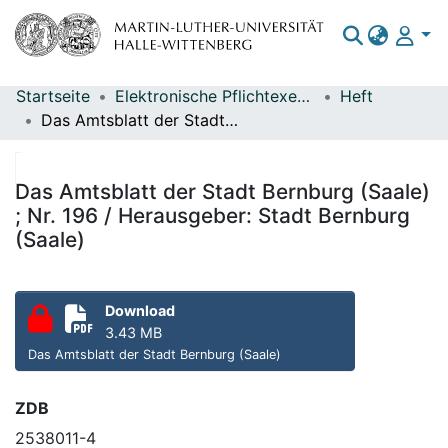
Startseite
Elektronische Pflichtexemplare
Heft
Bereiche & Sammlungen
Das Amtsblatt der Stadt Bernburg (Saale) ; Nr. 196 / Herausgeber: Stadt Bernburg (Saale)
Das gesamte Repositorium
Statistiken
Das Amtsblatt der Stadt Bernburg (Saale)
; Nr. 196 / Herausgeber: Stadt Bernburg
(Saale)
Download
3.43 MB
Das Amtsblatt der Stadt Bernburg (Saale)
ZDB
2538011-4