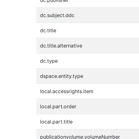
dc.subject.ddc
dc.title
dc.title.alternative
dc.type
dspace.entity.type
local.accessrights.item
local.part.order
local.part.title
publicationvolume.volumeNumber