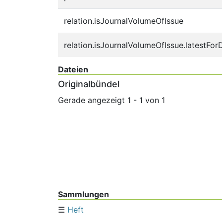
relation.isJournalVolumeOfIssue
relation.isJournalVolumeOfIssue.latestFor
Dateien
Originalbündel
Gerade angezeigt
1 - 1 von 1
Sammlungen
Heft