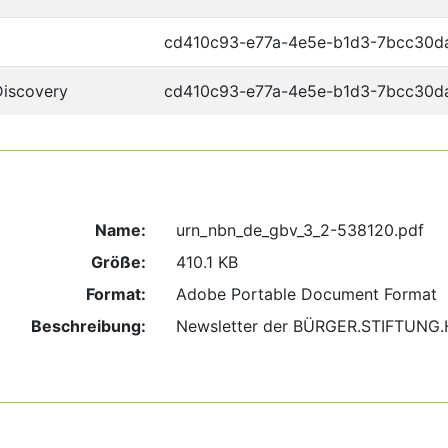
cd410c93-e77a-4e5e-b1d3-7bcc30d
Discovery
cd410c93-e77a-4e5e-b1d3-7bcc30d
Name:
urn_nbn_de_gbv_3_2-538120.pdf
Größe:
410.1 KB
Format:
Adobe Portable Document Format
Beschreibung:
Newsletter der BÜRGER.STIFTUNG