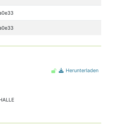
a0e33
a0e33
Herunterladen
.HALLE