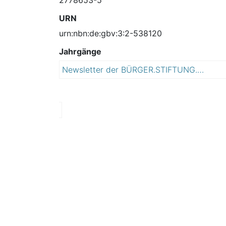
URN
urn:nbn:de:gbv:3:2-538120
Jahrgänge
Newsletter der BÜRGER.STIFTUNG.HALLE
2
0
1
5