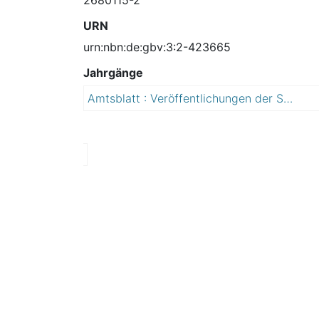
URN
urn:nbn:de:gbv:3:2-423665
Jahrgänge
Amtsblatt : Veröffentlichungen der Stadtverwaltung Dessau
2
0
1
3