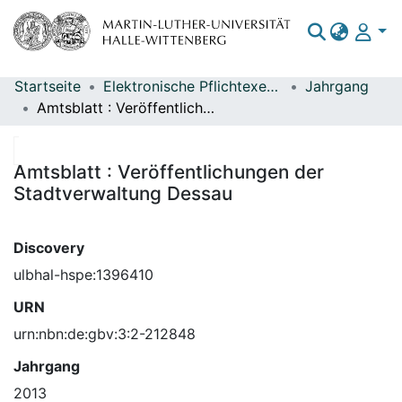
Startseite
Elektronische Pflichtexemplare
Jahrgang
Bereiche & Sammlungen
Amtsblatt : Veröffentlichungen der Stadtverwaltung Dessau
Das gesamte Repositorium
Statistiken
Amtsblatt : Veröffentlichungen der
Stadtverwaltung Dessau
Discovery
ulbhal-hspe:1396410
URN
urn:nbn:de:gbv:3:2-212848
Jahrgang
2013