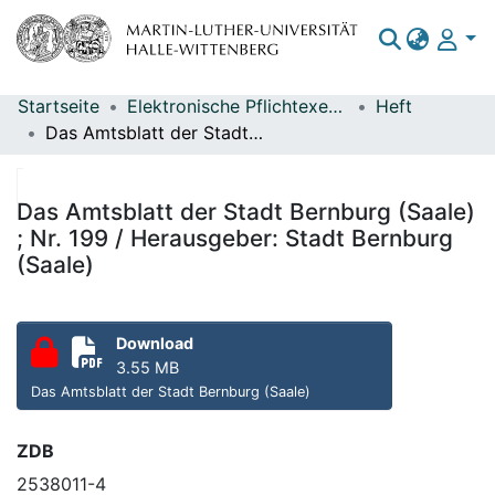
Startseite
Elektronische Pflichtexemplare
Heft
Bereiche & Sammlungen
Das Amtsblatt der Stadt Bernburg (Saale) ; Nr. 199 / Herausgeber: Stadt Bernburg (Saale)
Das gesamte Repositorium
Statistiken
Das Amtsblatt der Stadt Bernburg (Saale)
; Nr. 199 / Herausgeber: Stadt Bernburg
(Saale)
Download
3.55 MB
Das Amtsblatt der Stadt Bernburg (Saale)
ZDB
2538011-4