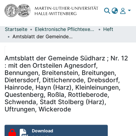
Startseite
Elektronische Pflichtexemplare
Heft
Bereiche & Sammlungen
Amtsblatt der Gemeinde Südharz ; Nr. 12 : mit den Ortsteilen Agnesdorf, Bennungen, Breitenstein, Breitungen, Dietersdorf, Dittichenrode, Drebsdorf, Hainrode, Hayn (Harz), Kleinleinungen, Questenberg, Roßla, Rottleberode, Schwenda, Stadt Stolberg (Harz), Uftrungen, Wickerode
Das gesamte Repositorium
Statistiken
Amtsblatt der Gemeinde Südharz ; Nr. 12
: mit den Ortsteilen Agnesdorf,
Bennungen, Breitenstein, Breitungen,
Dietersdorf, Dittichenrode, Drebsdorf,
Hainrode, Hayn (Harz), Kleinleinungen,
Questenberg, Roßla, Rottleberode,
Schwenda, Stadt Stolberg (Harz),
Uftrungen, Wickerode
Download