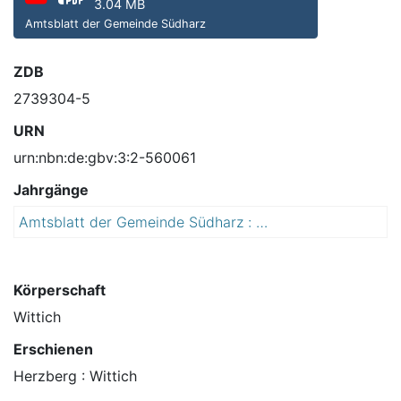
3.04 MB
Amtsblatt der Gemeinde Südharz
ZDB
2739304-5
URN
urn:nbn:de:gbv:3:2-560061
Jahrgänge
Amtsblatt der Gemeinde Südharz : mit den Ortsteilen Agnesdorf, Bennungen, Breitenstein, Breitungen, Dietersdorf, Dittichenrode, Drebsdorf, Hainrode, Hayn (Harz), Kleinleinungen, Questenberg, Roßla, Rottleberode, Schwenda, Stadt Stolberg (Harz), Uftrungen, Wickerode
2
0
1
5
Körperschaft
Wittich
Erschienen
Herzberg : Wittich