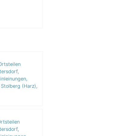
rtsteilen
tersdorf,
inleinungen,
Stolberg (Harz),
rtsteilen
tersdorf,