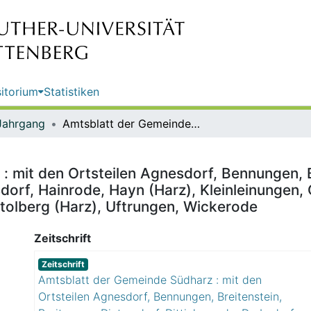
itorium
Statistiken
Jahrgang
Amtsblatt der Gemeinde Südharz : mit den Ortsteilen Agnesdorf, Bennungen, Breitenstein, Breitungen, Dietersdorf, Dittichenrode, Drebsdorf, Hainrode, Hayn (Harz), Kleinleinungen, Questenberg, Roßla, Rottleberode, Schwenda, Stadt Stolberg (Harz), Uftrungen, Wickerode
 mit den Ortsteilen Agnesdorf, Bennungen, B
sdorf, Hainrode, Hayn (Harz), Kleinleinungen,
tolberg (Harz), Uftrungen, Wickerode
Zeitschrift
Zeitschrift
Amtsblatt der Gemeinde Südharz : mit den
Ortsteilen Agnesdorf, Bennungen, Breitenstein,