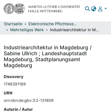
Startseite
Elektronische Pflichtexemplare
Bereiche & Sammlungen
Mehrteiliges Werk
Industriearchitektur in Magdeburg / Sabine Ullrich ; Landeshauptstadt Magdeburg, Stadtplanungsamt Magdeburg
Das gesamte Repositorium
Statistiken
Industriearchitektur in Magdeburg /
Sabine Ullrich ; Landeshauptstadt
Magdeburg, Stadtplanungsamt
Magdeburg
Discovery
1746391189
URN
urn:nbn:de:gbv:3:2-131809
Autorin / Autor