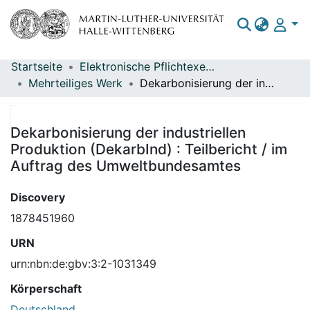
Startseite
Elektronische Pflichtexemplare
Bereiche & Sammlungen
Mehrteiliges Werk
Dekarbonisierung der industriellen Produktion (DekarbInd) : Teilbericht / im Auftrag des Umweltbundesamtes
Das gesamte Repositorium
Statistiken
Dekarbonisierung der industriellen
Produktion (DekarbInd) : Teilbericht / im
Auftrag des Umweltbundesamtes
Discovery
1878451960
URN
urn:nbn:de:gbv:3:2-1031349
Körperschaft
Deutschland