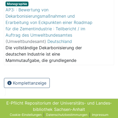
Gesellschaft hat und nur unter Einbindung
Monographie
AP3: : Bewertung von
aller ⁠Stakeholder⁠ erfolgreich werden kann.
Dekarbonisierungsmaßnahmen und
Das Projekt "DekarbInd" hat in
Erarbeitung von Eckpunkten einer Roadmap
verschiedenen Workshops mit diesen
für die Zementindustrie : Teilbericht / im
Stakeholdern gemeinsam Lösungen
Auftrag des Umweltbundesamtes
erarbeitet.
(
Umweltbundesamt
)
Deutschland
Die vollständige Dekarbonisierung der
deutschen Industrie ist eine
Mammutaufgabe, die grundlegende
Auswirkungen auf Wirtschaft und
Gesellschaft hat und nur unter Einbindung
aller ⁠Stakeholder⁠ erfolgreich werden kann.
Komplettanzeige
Das Projekt "DekarbInd" hat in
verschiedenen Workshops mit diesen
Stakeholdern gemeinsam Lösungen
E-Pflicht Repositorium der Universitäts- und Landes­
erarbeitet.
bibliothek Sachsen-Anhalt
Cookie-Einstellungen
Datenschutzbestimmungen
Impressum