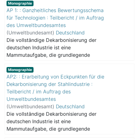
Monographie
AP 1: : Ganzheitliches Bewertungsschema
für Technologien : Teilbericht / im Auftrag
des Umweltbundesamtes
(
Umweltbundesamt
)
Deutschland
Die vollständige Dekarbonisierung der
deutschen Industrie ist eine
Mammutaufgabe, die grundlegende
Auswirkungen auf Wirtschaft und
Gesellschaft hat und nur unter Einbindung
Monographie
AP2: : Erarbeitung von Eckpunkten für die
aller ⁠Stakeholder⁠ erfolgreich werden kann.
Dekarbonisierung der Stahlindustrie :
Das Projekt "DekarbInd" hat in
Teilbericht / im Auftrag des
verschiedenen Workshops mit diesen
Umweltbundesamtes
Stakeholdern gemeinsam Lösungen
(
Umweltbundesamt
)
Deutschland
erarbeitet.
Die vollständige Dekarbonisierung der
deutschen Industrie ist eine
Mammutaufgabe, die grundlegende
Auswirkungen auf Wirtschaft und