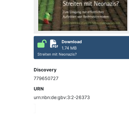
Download
1.74 MB
Streiten mit Neonazis?
Discovery
779650727
URN
urn:nbn:de:gbv:3:2-26373