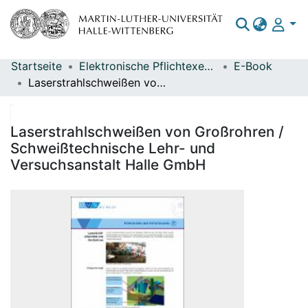
Startseite
Elektronische Pflichtexemplare
E-Book
Bereiche & Sammlungen
Laserstrahlschweißen von Großrohren / Schweißtechnische Lehr- und Versuchsanstalt Halle GmbH
Das gesamte Repositorium
Statistiken
Laserstrahlschweißen von Großrohren /
Schweißtechnische Lehr- und
Versuchsanstalt Halle GmbH