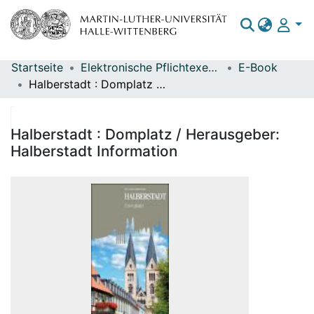
Startseite
Elektronische Pflichtexemplare
E-Book
Bereiche & Sammlungen
Halberstadt : Domplatz / Herausgeber: Halberstadt Information
Das gesamte Repositorium
Statistiken
Halberstadt : Domplatz / Herausgeber:
Halberstadt Information