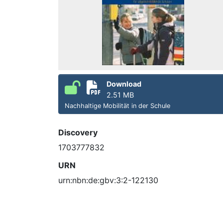
Download
2.51 MB
Nachhaltige Mobilität in der Schule
Discovery
1703777832
URN
urn:nbn:de:gbv:3:2-122130