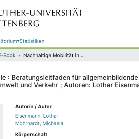
itorium
Statistiken
E-Book
Nachhaltige Mobilität in der Schule : Beratungsleitfaden für allgemeinbildende Schulen / Herausgeber: Umweltbundesamt, Fachgebiet Umwelt und Verkehr ; Autoren: Lothar Eisenmann (ifeu-Institut Heidelberg), Michaela Mohrhardt (VCD e.V.)
ule : Beratungsleitfaden für allgemeinbildend
elt und Verkehr ; Autoren: Lothar Eisenmann
Autorin / Autor
Eisenmann, Lothar
Mohrhardt, Michaela
Körperschaft