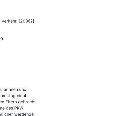
Verkehr, [2006?]
en
hülerinnen und
hmittag nicht
en Eltern gebracht
hme des PKW-
hrlicher werdende