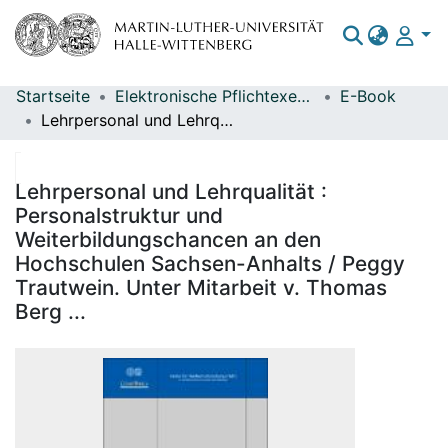
Startseite
Elektronische Pflichtexemplare
E-Book
Bereiche & Sammlungen
Lehrpersonal und Lehrqualität : Personalstruktur und Weiterbildungschancen an den Hochschulen Sachsen-Anhalts / Peggy Trautwein. Unter Mitarbeit v. Thomas Berg ...
Das gesamte Repositorium
Statistiken
Lehrpersonal und Lehrqualität :
Personalstruktur und
Weiterbildungschancen an den
Hochschulen Sachsen-Anhalts / Peggy
Trautwein. Unter Mitarbeit v. Thomas
Berg ...