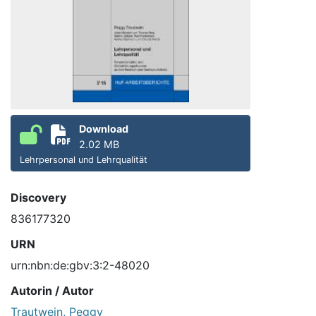
Download
2.02 MB
Lehrpersonal und Lehrqualität
Discovery
836177320
URN
urn:nbn:de:gbv:3:2-48020
Autorin / Autor
Trautwein, Peggy