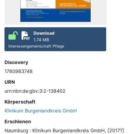
Download
1.74 MB
Interessengemeinschaft Pflege
Discovery
1760983748
URN
urn:nbn:de:gbv:3:2-138402
Körperschaft
Klinikum Burgenlandkreis GmbH
Erschienen
Naumburg : Klinikum Burgenlandkreis GmbH, [2017?]