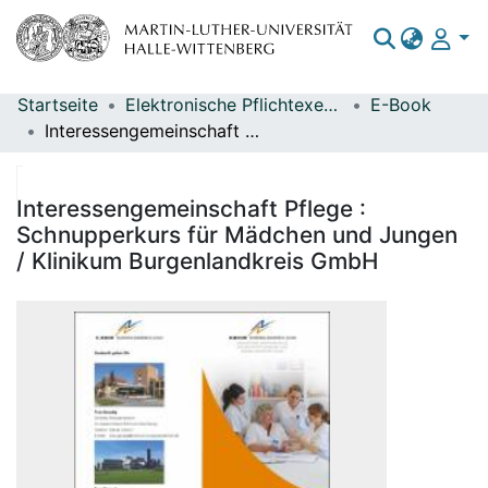
Startseite
Elektronische Pflichtexemplare
E-Book
Bereiche & Sammlungen
Interessengemeinschaft Pflege : Schnupperkurs für Mädchen und Jungen / Klinikum Burgenlandkreis GmbH
Das gesamte Repositorium
Statistiken
Interessengemeinschaft Pflege :
Schnupperkurs für Mädchen und Jungen
/ Klinikum Burgenlandkreis GmbH