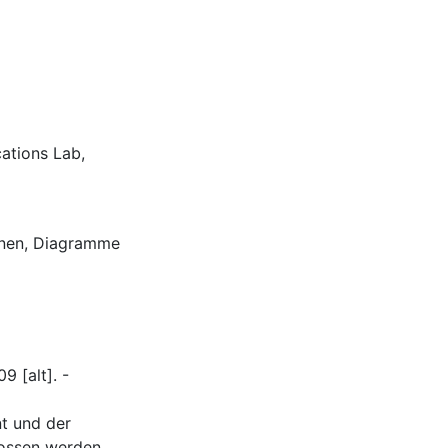
ations Lab,
ionen, Diagramme
 [alt]. -
t und der
lossen werden