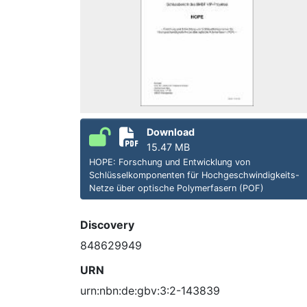
Download
15.47 MB
HOPE: Forschung und Entwicklung von
Schlüsselkomponenten für Hochgeschwindigkeits-
Netze über optische Polymerfasern (POF)
Discovery
848629949
URN
urn:nbn:de:gbv:3:2-143839