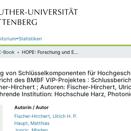
itorium
Statistiken
E-Book
HOPE: Forschung und Entwicklung von Schlüsselkomponenten für Hochgeschwindigkeits-Netze über optische Polymerfasern (POF) : Schlussbericht des BMBF VIP-Projektes : Schlussbericht des BMBF VIP-Projektes / Kontakt: Prof. Dr. Ulrich H.P. Fischer-Hirchert ; Autoren: Fischer-Hirchert, Ulrich; Haupt, Matthias; Joncic, Mladen; Höll, Sebastian ; durchführende Institution: Hochschule Harz, Photonic Communications Lab
g von Schlüsselkomponenten für Hochgeschw
richt des BMBF VIP-Projektes : Schlussberic
cher-Hirchert ; Autoren: Fischer-Hirchert, Ulr
ührende Institution: Hochschule Harz, Photo
Autorin / Autor
Fischer-Hirchert, Ulrich H. P.
Haupt, Matthias
Joncic, Mladen