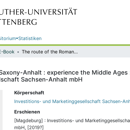
itorium
Statistiken
E-Book
The route of the Romanesque in Saxony-Anhalt : experience the Middle Ages : overview map / publisher: Investitions- und Marketinggesellschaft Sachsen-Anhalt mbH
Saxony-Anhalt : experience the Middle Ages :
llschaft Sachsen-Anhalt mbH
Körperschaft
Investitions- und Marketinggesellschaft Sachsen-Anh
Erschienen
[Magdeburg] : Investitions- und Marketinggesellsch
mbH, [2019?]