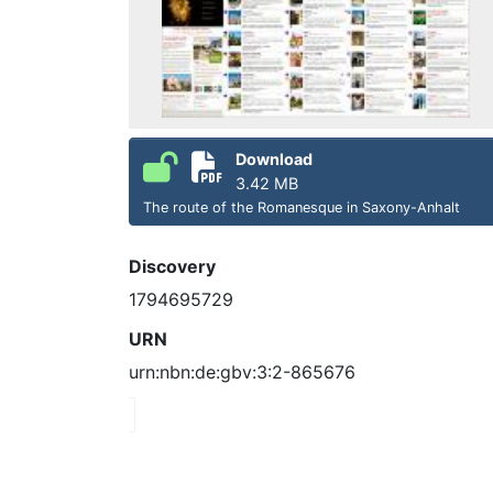
Download
3.42 MB
The route of the Romanesque in Saxony-Anhalt
Discovery
1794695729
URN
urn:nbn:de:gbv:3:2-865676