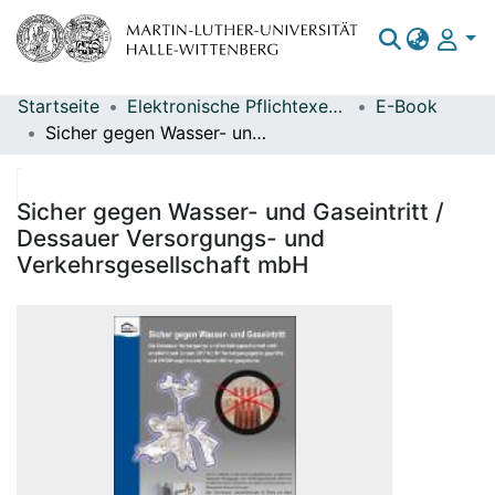
Startseite
Elektronische Pflichtexemplare
E-Book
Bereiche & Sammlungen
Sicher gegen Wasser- und Gaseintritt / Dessauer Versorgungs- und Verkehrsgesellschaft mbH
Das gesamte Repositorium
Statistiken
Sicher gegen Wasser- und Gaseintritt /
Dessauer Versorgungs- und
Verkehrsgesellschaft mbH