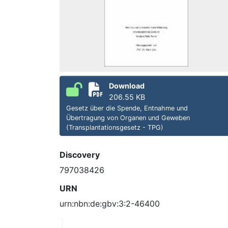
Download
206.55 KB
Gesetz über die Spende, Entnahme und
Übertragung von Organen und Geweben
(Transplantationsgesetz - TPG)
Discovery
797038426
URN
urn:nbn:de:gbv:3:2-46400