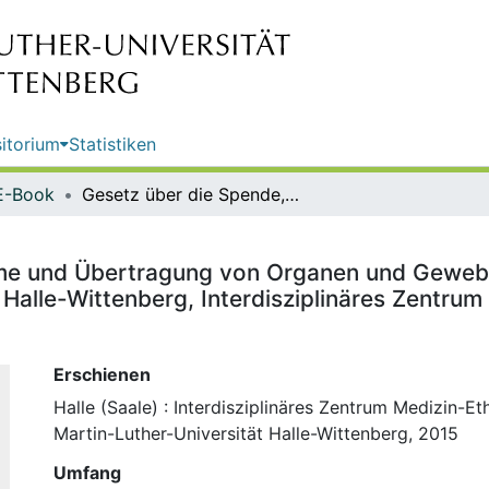
itorium
Statistiken
E-Book
Gesetz über die Spende, Entnahme und Übertragung von Organen und Geweben (Transplantationsgesetz - TPG) / Martin-Luther-Universität Halle-Wittenberg, Interdisziplinäres Zentrum Medizin-Ethik-Recht; hrsg. von Prof. Dr. Hans Lilie
me und Übertragung von Organen und Gewebe
 Halle-Wittenberg, Interdisziplinäres Zentrum
Erschienen
Halle (Saale) : Interdisziplinäres Zentrum Medizin-Et
Martin-Luther-Universität Halle-Wittenberg, 2015
Umfang