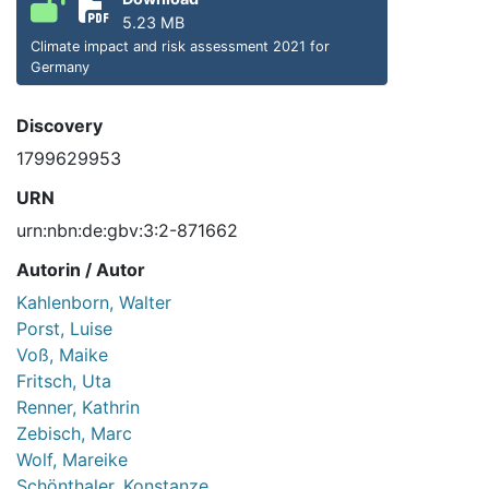
5.23 MB
Climate impact and risk assessment 2021 for
Germany
Discovery
1799629953
URN
urn:nbn:de:gbv:3:2-871662
Autorin / Autor
Kahlenborn, Walter
Porst, Luise
Voß, Maike
Fritsch, Uta
Renner, Kathrin
Zebisch, Marc
Wolf, Mareike
Schönthaler, Konstanze