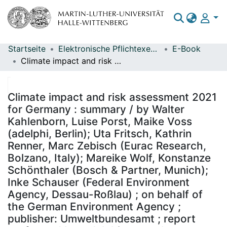
Startseite
Elektronische Pflichtexemplare
E-Book
Bereiche & Sammlungen
Climate impact and risk assessment 2021 for Germany : summary / by Walter Kahlenborn, Luise Porst, Maike Voss (adelphi, Berlin); Uta Fritsch, Kathrin Renner, Marc Zebisch (Eurac Research, Bolzano, Italy); Mareike Wolf, Konstanze Schönthaler (Bosch & Partner, Munich); Inke Schauser (Federal Environment Agency, Dessau-Roßlau) ; on behalf of the German Environment Agency ; publisher: Umweltbundesamt ; report performed by: adelphi research gemeinnützige GmbH, Eurac Research, Bosch & Partner GmbH ; edited by: Section I 1.6 KomPass – Competence Centre on Climate Impacts and Adaptation, Dr. Inke Schauser
Das gesamte Repositorium
Statistiken
Climate impact and risk assessment 2021
for Germany : summary / by Walter
Kahlenborn, Luise Porst, Maike Voss
(adelphi, Berlin); Uta Fritsch, Kathrin
Renner, Marc Zebisch (Eurac Research,
Bolzano, Italy); Mareike Wolf, Konstanze
Schönthaler (Bosch & Partner, Munich);
Inke Schauser (Federal Environment
Agency, Dessau-Roßlau) ; on behalf of
the German Environment Agency ;
publisher: Umweltbundesamt ; report