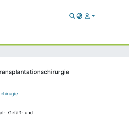
Transplantationschirurgie
ßchirugie
ral-, Gefäß- und