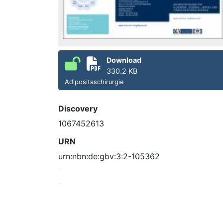
Download
330.2 KB
Adipositaschirurgie
Discovery
1067452613
URN
urn:nbn:de:gbv:3:2-105362