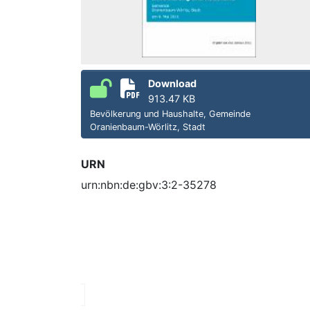
Download
913.47 KB
Bevölkerung und Haushalte, Gemeinde
Oranienbaum-Wörlitz, Stadt
URN
urn:nbn:de:gbv:3:2-35278