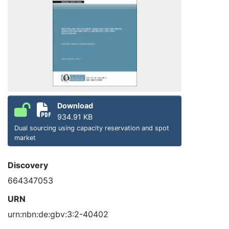
Download
934.91 KB
Dual sourcing using capacity reservation and spot
market
Discovery
664347053
URN
urn:nbn:de:gbv:3:2-40402