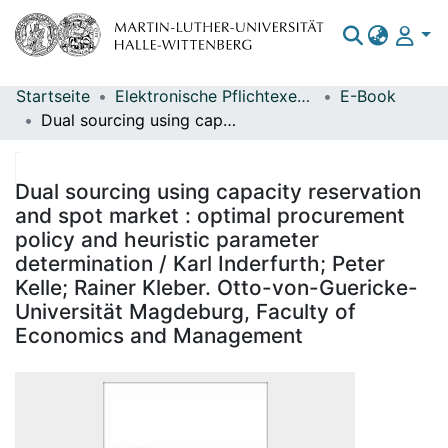
Startseite
Elektronische Pflichtexemplare
E-Book
Bereiche & Sammlungen
Dual sourcing using capacity reservation and spot market : optimal procurement policy and heuristic parameter determination / Karl Inderfurth; Peter Kelle; Rainer Kleber. Otto-von-Guericke-Universität Magdeburg, Faculty of Economics and Management
Das gesamte Repositorium
Statistiken
Dual sourcing using capacity reservation
and spot market : optimal procurement
policy and heuristic parameter
determination / Karl Inderfurth; Peter
Kelle; Rainer Kleber. Otto-von-Guericke-
Universität Magdeburg, Faculty of
Economics and Management