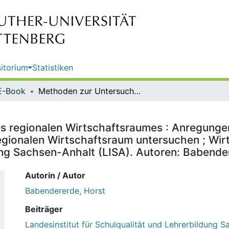
itorium
Statistiken
E-Book
Methoden zur Untersuchung eines regionalen Wirtschaftsraumes : Anregungen zur Gestaltung des Kompetenzschwerpunktes den regionalen Wirtschaftsraum untersuchen ; Wirtschaft / [Hrsg.: Landesinstitut für Schulqualität und Lehrerbildung Sachsen-Anhalt (LISA). Autoren: Babendererde, Horst ...]
 regionalen Wirtschaftsraumes : Anregunge
onalen Wirtschaftsraum untersuchen ; Wirtsc
ung Sachsen-Anhalt (LISA). Autoren: Babendere
Autorin / Autor
Babendererde, Horst
Beiträger
Landesinstitut für Schulqualität und Lehrerbildung 