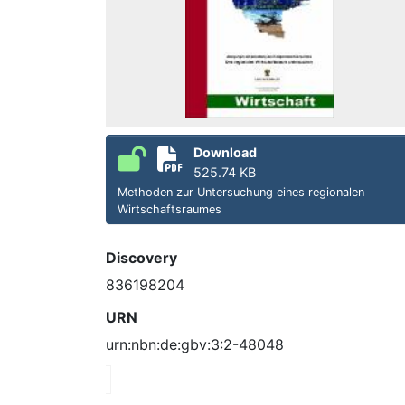
Download
525.74 KB
Methoden zur Untersuchung eines regionalen
Wirtschaftsraumes
Discovery
836198204
URN
urn:nbn:de:gbv:3:2-48048