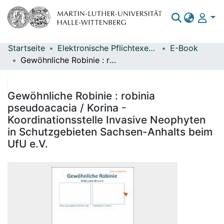
Startseite
Elektronische Pflichtexemplare
E-Book
Bereiche & Sammlungen
Gewöhnliche Robinie : robinia pseudoacacia / Korina - Koordinationsstelle Invasive Neophyten in Schutzgebieten Sachsen-Anhalts beim UfU e.V.
Das gesamte Repositorium
Statistiken
Gewöhnliche Robinie : robinia
pseudoacacia / Korina -
Koordinationsstelle Invasive Neophyten
in Schutzgebieten Sachsen-Anhalts beim
UfU e.V.