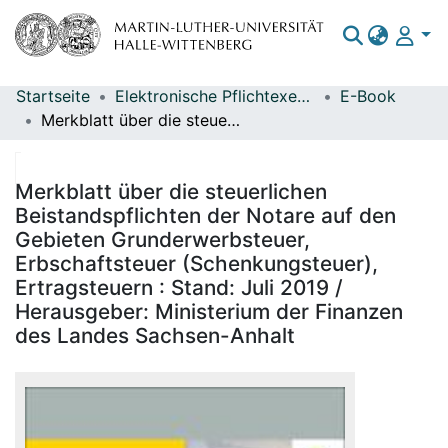
Startseite
Elektronische Pflichtexemplare
E-Book
Bereiche & Sammlungen
Merkblatt über die steuerlichen Beistandspflichten der Notare auf den Gebieten Grunderwerbsteuer, Erbschaftsteuer (Schenkungsteuer), Ertragsteuern : Stand: Juli 2019 / Herausgeber: Ministerium der Finanzen des Landes Sachsen-Anhalt
Das gesamte Repositorium
Statistiken
Merkblatt über die steuerlichen
Beistandspflichten der Notare auf den
Gebieten Grunderwerbsteuer,
Erbschaftsteuer (Schenkungsteuer),
Ertragsteuern : Stand: Juli 2019 /
Herausgeber: Ministerium der Finanzen
des Landes Sachsen-Anhalt