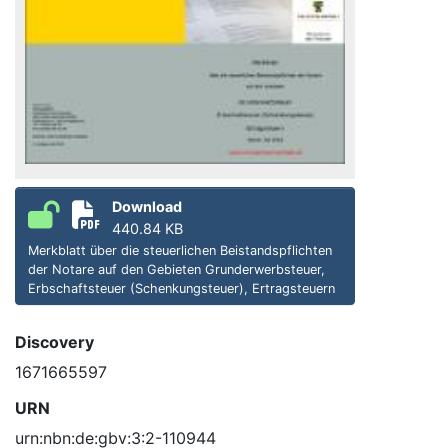
Download
440.84 KB
Merkblatt über die steuerlichen Beistandspflichten
der Notare auf den Gebieten Grunderwerbsteuer,
Erbschaftsteuer (Schenkungsteuer), Ertragsteuern
Discovery
1671665597
URN
urn:nbn:de:gbv:3:2-110944