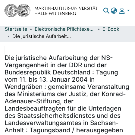
Startseite
Elektronische Pflichtexemplare
E-Book
Bereiche & Sammlungen
Die juristische Aufarbeitung der NS-Vergangenheit in der DDR und der Bundesrepublik Deutschland : Tagung vom 11. bis 13. Januar 2004 in Wendgräben : gemeinsame Veranstaltung des Ministeriums der Justiz, der Konrad-Adenauer-Stiftung, der Landesbeauftragten für die Unterlagen des Staatssicherheitsdienstes und des Landesverwaltungsamtes in Sachsen-Anhalt : Tagungsband / herausgegeben durch die Landesbeauftragte für die Unterlagen des Staatssicherheitsdienstes der ehemaligen DDR in Sachsen-Anhalt, das Ministerium der Justiz des Landes Sachsen-Anhalt und die Konrad-Adenauer-Stiftung, Bildungszentrum Schloß Wendgräben
Das gesamte Repositorium
Statistiken
Die juristische Aufarbeitung der NS-
Vergangenheit in der DDR und der
Bundesrepublik Deutschland : Tagung
vom 11. bis 13. Januar 2004 in
Wendgräben : gemeinsame Veranstaltung
des Ministeriums der Justiz, der Konrad-
Adenauer-Stiftung, der
Landesbeauftragten für die Unterlagen
des Staatssicherheitsdienstes und des
Landesverwaltungsamtes in Sachsen-
Anhalt : Tagungsband / herausgegeben