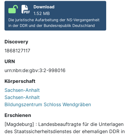
Download
1.52 MB
Die juristische Aufarbeitung der NS-Vergangenheit
in der DDR und der Bundesrepublik Deutschland
Discovery
1868127117
URN
urn:nbn:de:gbv:3:2-998016
Körperschaft
Sachsen-Anhalt
Sachsen-Anhalt
Bildungszentrum Schloss Wendgräben
Erschienen
[Magdeburg] : Landesbeauftragte für die Unterlagen
des Staatssicherheitsdienstes der ehemaligen DDR in