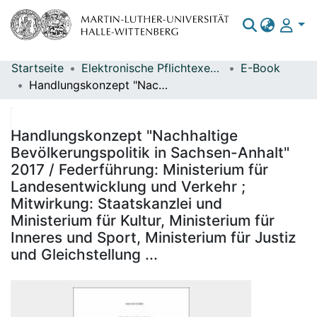
Startseite
Elektronische Pflichtexemplare
E-Book
Bereiche & Sammlungen
Handlungskonzept "Nachhaltige Bevölkerungspolitik in Sachsen-Anhalt" 2017 / Federführung: Ministerium für Landesentwicklung und Verkehr ; Mitwirkung: Staatskanzlei und Ministerium für Kultur, Ministerium für Inneres und Sport, Ministerium für Justiz und Gleichstellung ...
Das gesamte Repositorium
Statistiken
Handlungskonzept "Nachhaltige
Bevölkerungspolitik in Sachsen-Anhalt"
2017 / Federführung: Ministerium für
Landesentwicklung und Verkehr ;
Mitwirkung: Staatskanzlei und
Ministerium für Kultur, Ministerium für
Inneres und Sport, Ministerium für Justiz
und Gleichstellung ...