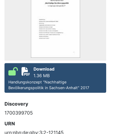
Download
1.36 MB
Handlungskonzept "Nachhaltige
Bevölkerungspolitik in Sachsen-Anhalt" 2017
Discovery
1700399705
URN
urn:nbn:de:gbv:3:2-121145