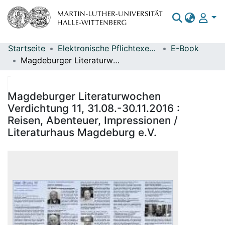
Startseite
Elektronische Pflichtexemplare
E-Book
Bereiche & Sammlungen
Magdeburger Literaturwochen Verdichtung 11, 31.08.-30.11.2016 : Reisen, Abenteuer, Impressionen / Literaturhaus Magdeburg e.V.
Das gesamte Repositorium
Statistiken
Magdeburger Literaturwochen
Verdichtung 11, 31.08.-30.11.2016 :
Reisen, Abenteuer, Impressionen /
Literaturhaus Magdeburg e.V.