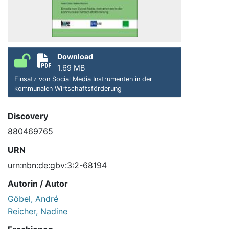
Download
1.69 MB
Einsatz von Social Media Instrumenten in der
kommunalen Wirtschaftsförderung
Discovery
880469765
URN
urn:nbn:de:gbv:3:2-68194
Autorin / Autor
Göbel, André
Reicher, Nadine