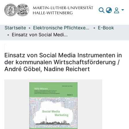
Startseite
Elektronische Pflichtexemplare
E-Book
Bereiche & Sammlungen
Einsatz von Social Media Instrumenten in der kommunalen Wirtschaftsförderung / André Göbel, Nadine Reichert
Das gesamte Repositorium
Statistiken
Einsatz von Social Media Instrumenten in
der kommunalen Wirtschaftsförderung /
André Göbel, Nadine Reichert