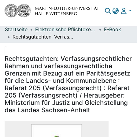
Startseite
Elektronische Pflichtexemplare
E-Book
Bereiche & Sammlungen
Rechtsgutachten: Verfassungsrechtlicher Rahmen und verfassungsrechtliche Grenzen mit Bezug auf ein Paritätsgesetz für die Landes- und Kommunalebene : Referat 205 (Verfassungsrecht) : Referat 205 (Verfassungsrecht) / Herausgeber: Ministerium für Justiz und Gleichstellung des Landes Sachsen-Anhalt
Das gesamte Repositorium
Statistiken
Rechtsgutachten: Verfassungsrechtlicher
Rahmen und verfassungsrechtliche
Grenzen mit Bezug auf ein Paritätsgesetz
für die Landes- und Kommunalebene :
Referat 205 (Verfassungsrecht) : Referat
205 (Verfassungsrecht) / Herausgeber:
Ministerium für Justiz und Gleichstellung
des Landes Sachsen-Anhalt