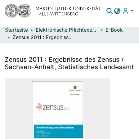
Startseite
Elektronische Pflichtexemplare
E-Book
Bereiche & Sammlungen
Zensus 2011 : Ergebnisse des Zensus / Sachsen-Anhalt, Statistisches Landesamt
Das gesamte Repositorium
Statistiken
Zensus 2011 : Ergebnisse des Zensus /
Sachsen-Anhalt, Statistisches Landesamt