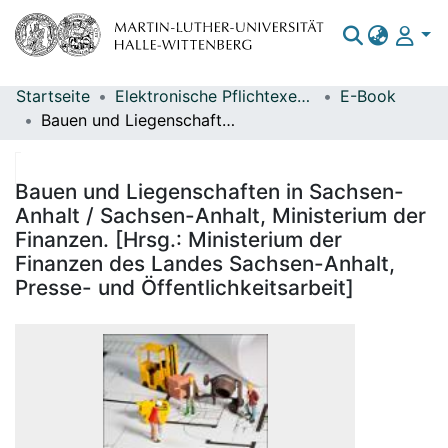
Startseite
Elektronische Pflichtexemplare
E-Book
Bereiche & Sammlungen
Bauen und Liegenschaften in Sachsen-Anhalt / Sachsen-Anhalt, Ministerium der Finanzen. [Hrsg.: Ministerium der Finanzen des Landes Sachsen-Anhalt, Presse- und Öffentlichkeitsarbeit]
Das gesamte Repositorium
Statistiken
Bauen und Liegenschaften in Sachsen-
Anhalt / Sachsen-Anhalt, Ministerium der
Finanzen. [Hrsg.: Ministerium der
Finanzen des Landes Sachsen-Anhalt,
Presse- und Öffentlichkeitsarbeit]