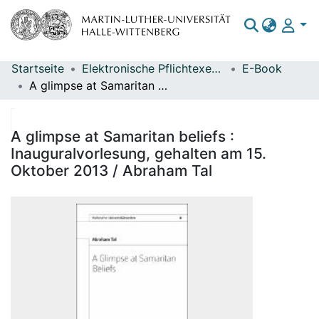
Startseite
Elektronische Pflichtexemplare
E-Book
Bereiche & Sammlungen
A glimpse at Samaritan beliefs : Inauguralvorlesung, gehalten am 15. Oktober 2013 / Abraham Tal
Das gesamte Repositorium
Statistiken
A glimpse at Samaritan beliefs :
Inauguralvorlesung, gehalten am 15.
Oktober 2013 / Abraham Tal