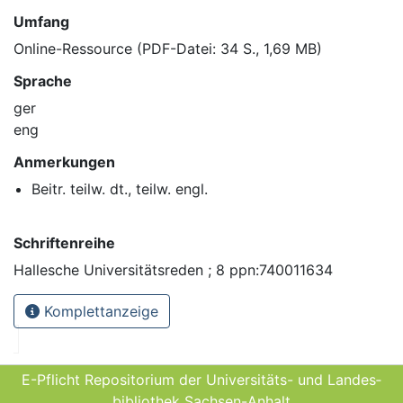
Umfang
Online-Ressource (PDF-Datei: 34 S., 1,69 MB)
Sprache
ger
eng
Anmerkungen
Beitr. teilw. dt., teilw. engl.
Schriftenreihe
Hallesche Universitätsreden ; 8 ppn:740011634
Komplettanzeige
E-Pflicht Repositorium der Universitäts- und Landes­
bibliothek Sachsen-Anhalt