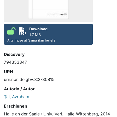
Download
1.7 MB
A glimpse at Samaritan beliefs
Discovery
794353347
URN
urn:nbn:de:gbv:3:2-30815
Autorin / Autor
Ṭal, Avraham
Erschienen
Halle an der Saale : Univ.-Verl. Halle-Wittenberg, 2014