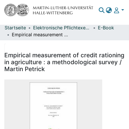
Startseite
Elektronische Pflichtexemplare
E-Book
Bereiche & Sammlungen
Empirical measurement of credit rationing in agriculture : a methodological survey / Martin Petrick
Das gesamte Repositorium
Statistiken
Empirical measurement of credit rationing
in agriculture : a methodological survey /
Martin Petrick