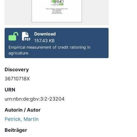
Download
157.43 KB
Empirical measurement of credit rationing in
agriculture
Discovery
36710718X
URN
urn:nbn:de:gbv:3:2-23204
Autorin / Autor
Petrick, Martin
Beiträger