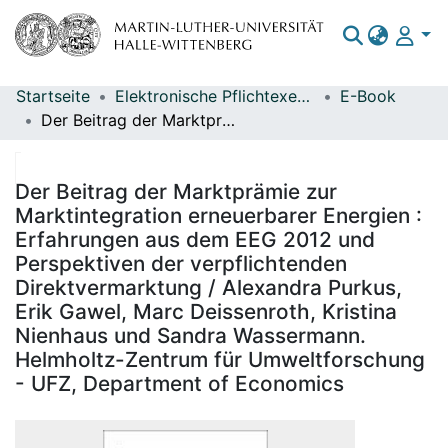
Startseite
Elektronische Pflichtexemplare
E-Book
Bereiche & Sammlungen
Der Beitrag der Marktprämie zur Marktintegration erneuerbarer Energien : Erfahrungen aus dem EEG 2012 und Perspektiven der verpflichtenden Direktvermarktung / Alexandra Purkus, Erik Gawel, Marc Deissenroth, Kristina Nienhaus und Sandra Wassermann. Helmholtz-Zentrum für Umweltforschung - UFZ, Department of Economics
Das gesamte Repositorium
Statistiken
Der Beitrag der Marktprämie zur
Marktintegration erneuerbarer Energien :
Erfahrungen aus dem EEG 2012 und
Perspektiven der verpflichtenden
Direktvermarktung / Alexandra Purkus,
Erik Gawel, Marc Deissenroth, Kristina
Nienhaus und Sandra Wassermann.
Helmholtz-Zentrum für Umweltforschung
- UFZ, Department of Economics