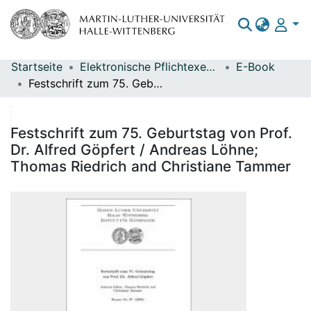
Startseite
Elektronische Pflichtexemplare
E-Book
Bereiche & Sammlungen
Festschrift zum 75. Geburtstag von Prof. Dr. Alfred Göpfert / Andreas Löhne; Thomas Riedrich and Christiane Tammer
Das gesamte Repositorium
Statistiken
Festschrift zum 75. Geburtstag von Prof.
Dr. Alfred Göpfert / Andreas Löhne;
Thomas Riedrich and Christiane Tammer