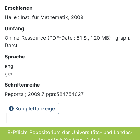
Erschienen
Halle : Inst. für Mathematik, 2009
Umfang
Online-Ressource (PDF-Datei: 51 S., 1,20 MB) : graph.
Darst
Sprache
eng
ger
Schriftenreihe
Reports ; 2009,7 ppn:584754027
Komplettanzeige
E-Pflicht Repositorium der Universitäts- und Landes­
bibliothek Sachsen-Anhalt