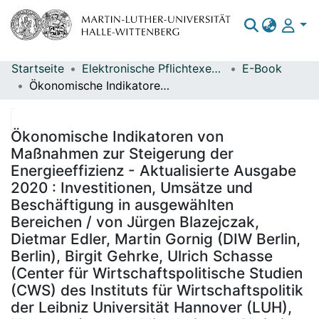
Startseite
Elektronische Pflichtexemplare
E-Book
Bereiche & Sammlungen
Ökonomische Indikatoren von Maßnahmen zur Steigerung der Energieeffizienz - Aktualisierte Ausgabe 2020 : Investitionen, Umsätze und Beschäftigung in ausgewählten Bereichen / von Jürgen Blazejczak, Dietmar Edler, Martin Gornig (DIW Berlin, Berlin), Birgit Gehrke, Ulrich Schasse (Center für Wirtschaftspolitische Studien (CWS) des Instituts für Wirtschaftspolitik der Leibniz Universität Hannover (LUH), Hannover) ; unter Mitarbeit von Christian Kaiser (Heinze GmbH, Celle) ; im Auftrag des Umweltbundesamtes ; Herausgeber: Umweltbundesamt; Bundesministerium für Umwelt, Naturschutz und nukleare Sicherheit ; Durchführung der Studie: Deutsches Institut für Wirtschaftsforschung (DIW Berlin) ; Redaktion: Fachgebiet I 1.4 Wirtschafts- und sozialwissenschaftliche Umweltfragen, nachhaltiger Konsum, Dr. Frauke Eckermann
Das gesamte Repositorium
Statistiken
Ökonomische Indikatoren von
Maßnahmen zur Steigerung der
Energieeffizienz - Aktualisierte Ausgabe
2020 : Investitionen, Umsätze und
Beschäftigung in ausgewählten
Bereichen / von Jürgen Blazejczak,
Dietmar Edler, Martin Gornig (DIW Berlin,
Berlin), Birgit Gehrke, Ulrich Schasse
(Center für Wirtschaftspolitische Studien
(CWS) des Instituts für Wirtschaftspolitik
der Leibniz Universität Hannover (LUH),