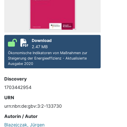
Download
2.47 MB
Ökonomische Indikatoren von Maßnahmen zur
Steigerung der Energieeffizienz - Aktualisierte
Ausgabe 2020
Discovery
1703442954
URN
urn:nbn:de:gbv:3:2-133730
Autorin / Autor
Blazejczak, Jürgen