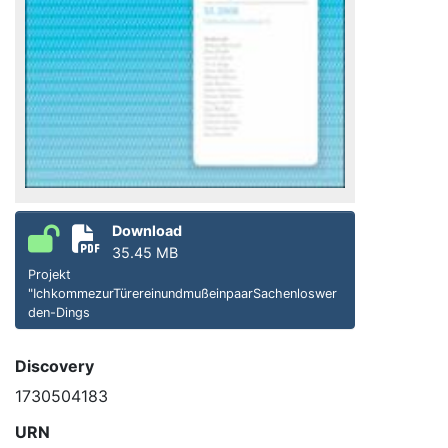
Download
35.45 MB
Projekt
"IchkommezurTürereinundmußeinpaarSachenloswer
den-Dings
Discovery
1730504183
URN