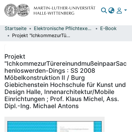
Startseite
Elektronische Pflichtexemplare
E-Book
Bereiche & Sammlungen
Projekt "IchkommezurTürereinundmußeinpaarSachenloswerden-Dings : SS 2008 Möbelkonstruktion II / Burg Giebichenstein Hochschule für Kunst und Design Halle, Innenarchitektur/Mobile Einrichtungen ; Prof. Klaus Michel, Ass. Dipl.-Ing. Michael Antons
Das gesamte Repositorium
Statistiken
Projekt
"IchkommezurTürereinundmußeinpaarSac
henloswerden-Dings : SS 2008
Möbelkonstruktion II / Burg
Giebichenstein Hochschule für Kunst und
Design Halle, Innenarchitektur/Mobile
Einrichtungen ; Prof. Klaus Michel, Ass.
Dipl.-Ing. Michael Antons