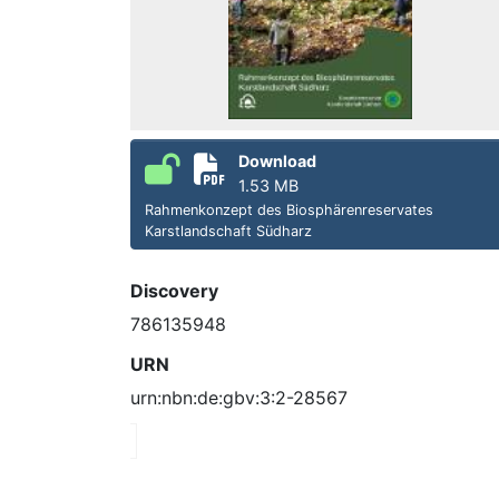
Download
1.53 MB
Rahmenkonzept des Biosphärenreservates
Karstlandschaft Südharz
Discovery
786135948
URN
urn:nbn:de:gbv:3:2-28567