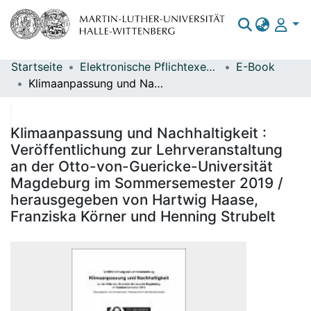
Startseite
Elektronische Pflichtexemplare
E-Book
Bereiche & Sammlungen
Klimaanpassung und Nachhaltigkeit : Veröffentlichung zur Lehrveranstaltung an der Otto-von-Guericke-Universität Magdeburg im Sommersemester 2019 / herausgegeben von Hartwig Haase, Franziska Körner und Henning Strubelt
Das gesamte Repositorium
Statistiken
Klimaanpassung und Nachhaltigkeit :
Veröffentlichung zur Lehrveranstaltung
an der Otto-von-Guericke-Universität
Magdeburg im Sommersemester 2019 /
herausgegeben von Hartwig Haase,
Franziska Körner und Henning Strubelt