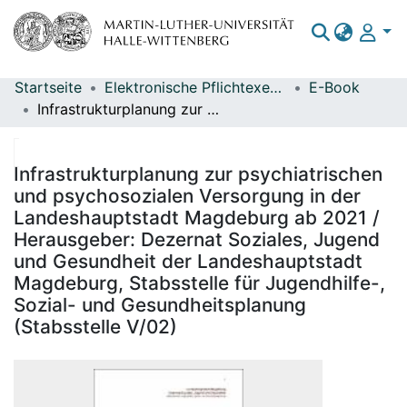
Startseite
Elektronische Pflichtexemplare
E-Book
Bereiche & Sammlungen
Infrastrukturplanung zur psychiatrischen und psychosozialen Versorgung in der Landeshauptstadt Magdeburg ab 2021 / Herausgeber: Dezernat Soziales, Jugend und Gesundheit der Landeshauptstadt Magdeburg, Stabsstelle für Jugendhilfe-, Sozial- und Gesundheitsplanung (Stabsstelle V/02)
Das gesamte Repositorium
Statistiken
Infrastrukturplanung zur psychiatrischen
und psychosozialen Versorgung in der
Landeshauptstadt Magdeburg ab 2021 /
Herausgeber: Dezernat Soziales, Jugend
und Gesundheit der Landeshauptstadt
Magdeburg, Stabsstelle für Jugendhilfe-,
Sozial- und Gesundheitsplanung
(Stabsstelle V/02)