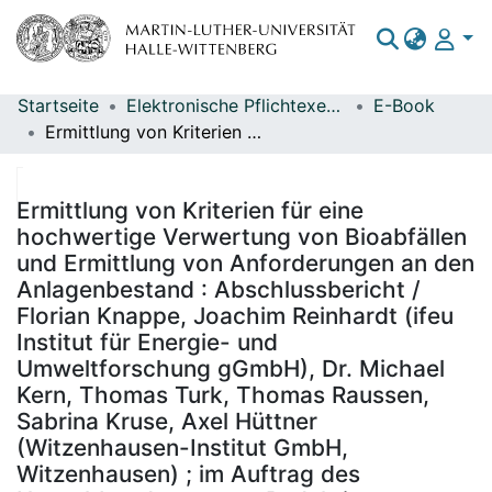
Startseite
Elektronische Pflichtexemplare
E-Book
Bereiche & Sammlungen
Ermittlung von Kriterien für eine hochwertige Verwertung von Bioabfällen und Ermittlung von Anforderungen an den Anlagenbestand : Abschlussbericht / Florian Knappe, Joachim Reinhardt (ifeu Institut für Energie- und Umweltforschung gGmbH), Dr. Michael Kern, Thomas Turk, Thomas Raussen, Sabrina Kruse, Axel Hüttner (Witzenhausen-Institut GmbH, Witzenhausen) ; im Auftrag des Umweltbundesamtes ; Redaktion: Fachgebiet III 2.4 Abfalltechnik, Abfalltechniktransfer (Tim Hermann)
Das gesamte Repositorium
Statistiken
Ermittlung von Kriterien für eine
hochwertige Verwertung von Bioabfällen
und Ermittlung von Anforderungen an den
Anlagenbestand : Abschlussbericht /
Florian Knappe, Joachim Reinhardt (ifeu
Institut für Energie- und
Umweltforschung gGmbH), Dr. Michael
Kern, Thomas Turk, Thomas Raussen,
Sabrina Kruse, Axel Hüttner
(Witzenhausen-Institut GmbH,
Witzenhausen) ; im Auftrag des