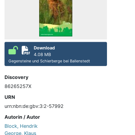
Download
4.08 MB
Gegensteine und Schierberge bei Ballenstedt
Discovery
86265257X
URN
urn:nbn:de:gbv:3:2-57992
Autorin / Autor
Block, Hendrik
George, Klaus