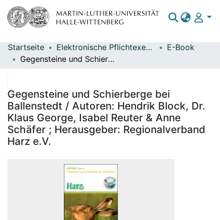
Startseite
Elektronische Pflichtexemplare
E-Book
Bereiche & Sammlungen
Gegensteine und Schierberge bei Ballenstedt / Autoren: Hendrik Block, Dr. Klaus George, Isabel Reuter & Anne Schäfer ; Herausgeber: Regionalverband Harz e.V.
Das gesamte Repositorium
Statistiken
Gegensteine und Schierberge bei
Ballenstedt / Autoren: Hendrik Block, Dr.
Klaus George, Isabel Reuter & Anne
Schäfer ; Herausgeber: Regionalverband
Harz e.V.