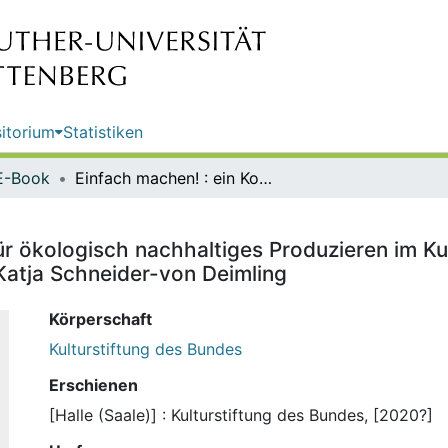
itorium
Statistiken
E-Book
Einfach machen! : ein Kompass für ökologisch nachhaltiges Produzieren im Kulturbereich / Kulturstiftung des Bundes ; Konzeption/Redaktion: Katja Schneider-von Deimling
r ökologisch nachhaltiges Produzieren im Kul
Katja Schneider-von Deimling
Körperschaft
Kulturstiftung des Bundes
Erschienen
[Halle (Saale)] : Kulturstiftung des Bundes, [2020?]