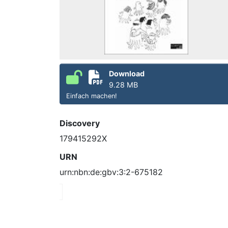
Download
9.28 MB
Einfach machen!
Discovery
179415292X
URN
urn:nbn:de:gbv:3:2-675182